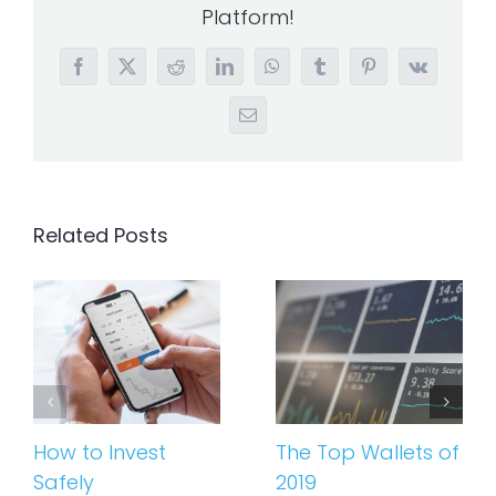
Platform!
Facebook
X
Reddit
LinkedIn
WhatsApp
Tumblr
Pinterest
Vk
Email
Related Posts
How to Invest
The Top Wallets of
Safely
2019